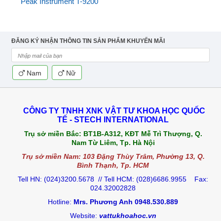
Peak Instrument T-9200
ĐĂNG KÝ NHẬN THÔNG TIN SẢN PHẨM KHUYẾN MÃI
Nam
Nữ
CÔNG TY TNHH XNK VẬT TƯ KHOA HỌC QUỐC
TẾ - STECH INTERNATIONAL
Trụ sở miền Bắc:
BT1B-A312, KĐT Mễ Trì Thượng, Q.
Nam Từ Liêm, Tp. Hà Nội
Trụ sở miền Nam: 103 Đặng Thùy Trâm, Phường 13, Q.
Bình Thạnh, Tp. HCM
Tell HN: (024)3200.5678 // Tell HCM: (028)6686.9955 Fax:
024.32002828
Hotline:
Mrs. Phương Anh 0948.530.889
Website:
vattukhoahoc.vn