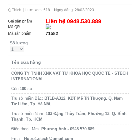
Thích
Lượt xem: 518
Ngày đăng: 28/02/2023
Liên hệ 0948.530.889
Giá sản phẩm
Mã QR
71582
Mã sản phẩm
Số lượng
Tên cửa hàng
CÔNG TY TNHH XNK VẬT TƯ KHOA HỌC QUỐC TẾ - STECH
INTERNATIONAL
Còn
100
sp
Trụ sở miền Bắc:
BT1B-A312, KĐT Mễ Trì Thượng, Q. Nam
Từ Liêm, Tp. Hà Nội,
Trụ sở miền Nam:
103 Đặng Thùy Trâm, Phường 13, Q. Bình
Thạnh, Tp. HCM
Điện thoại: Mrs.
Phương Anh - 0948.530.889
Email:
Hotro1.stech@gmail.com