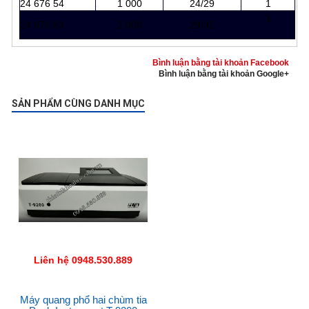
24 676 54
1 000
24/29
1
1
24 676 63
2 000
29/32
Bình luận bằng tài khoản Facebook
Bình luận bằng tài khoản Google+
SẢN PHẨM CÙNG DANH MỤC
Liên hệ 0948.530.889
Máy quang phổ hai chùm tia