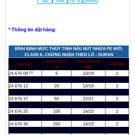
* Thông tin đặt hàng:
BÌNH ĐỊNH MỨC THỦY TINH NÂU NÚT NHỰA PE MỚI,
CLASS A, CHỨNG NHẬN THEO LÔ - DURAN
Dung Tích
Kích Thước
Số Cat.
Cái/Hộp
ml
Nắp
(1)
24 676 09
5
10/19
2
(1)
24 676 10
10
10/19
2
24 676 12
20
10/19
2
24 676 14
25
10/19
2
24 676 17
50
12/21
2
24 676 24
100
12/21
2
24 676 25
100
14/23
2
24 676 32
200
14/23
2
24 676 36
250
14/23
2
24 676 44
500
19/26
2