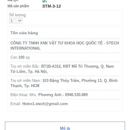
Mã QR
STM-3-12
Mã sản phẩm
Số lượng
Tên cửa hàng
CÔNG TY TNHH XNK VẬT TƯ KHOA HỌC QUỐC TẾ - STECH
INTERNATIONAL
Còn
100
sp
Trụ sở miền Bắc:
BT1B-A312, KĐT Mễ Trì Thượng, Q. Nam
Từ Liêm, Tp. Hà Nội,
Trụ sở miền Nam:
103 Đặng Thùy Trâm, Phường 13, Q. Bình
Thạnh, Tp. HCM
Điện thoại: Mrs.
Phương Anh - 0948.530.889
Email:
Hotro1.stech@gmail.com
Mô tả