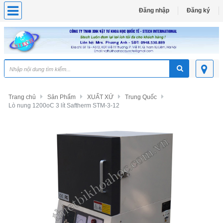
Đăng nhập
Đăng ký
Trang chủ
Sản Phẩm
XUẤT XỨ
Trung Quốc
Lò nung 1200oC 3 lít Saftherm STM-3-12