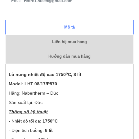
Email:
Hotro1.stech@gmail.com
Mô tả
Liên hệ mua hàng
Hướng dẫn mua hàng
o
Lò nung nhiệt độ cao 1750
C, 8 lít
Model: LHT 08/17/P570
Hãng: Nabertherm – Đức
Sản xuất tại: Đức
Thông số kỹ thuật
o
- Nhiệt độ tối đa:
1750
C
- Diện tích buồng:
8 lít