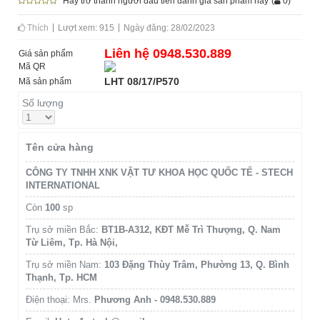
Hãy trở thành người đầu tiên đánh giá sản phẩm này
(
0
)
Thích
Lượt xem: 915
Ngày đăng: 28/02/2023
Liên hệ 0948.530.889
Giá sản phẩm
Mã QR
LHT 08/17/P570
Mã sản phẩm
Số lượng
Tên cửa hàng
CÔNG TY TNHH XNK VẬT TƯ KHOA HỌC QUỐC TẾ - STECH
INTERNATIONAL
Còn
100
sp
Trụ sở miền Bắc:
BT1B-A312, KĐT Mễ Trì Thượng, Q. Nam
Từ Liêm, Tp. Hà Nội,
Trụ sở miền Nam:
103 Đặng Thùy Trâm, Phường 13, Q. Bình
Thạnh, Tp. HCM
Điện thoại: Mrs.
Phương Anh - 0948.530.889