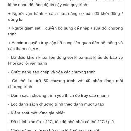
khác nhau để tăng độ tin cậy của quy trình
+ Người vận hành = các chức năng cơ bản để khởi động /
dừng lò
+ Người giám sát = quyền bổ sung để nhập / sửa đổi chương
trình
+ Admin = quyền truy cập bổ sung liên quan đến hệ thống và
các tham số, v.v.
- Bộ điều khiển khóa liên động với khóa mật khẩu để bảo vệ
khỏi các lỗi vận hành
- Chức năng sao chép và xóa các chương trình
- Có thể lưu trữ 50 chương trình với 40 phân đoạn mỗi
chương trình
- Danh sách chương trình yêu thích để truy cập nhanh
- Lọc danh sách chương trình theo danh mục tự tạo
- Kiểm soát một vùng gia nhiệt
- Độ chính xác đo ± 1°C, tốc độ nhỏ nhất có thể 1°C / giờ
- Chức năng tự tối ưu hóa cho lò 1 vùng gia nhiệt