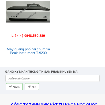
Liên hệ 0948.530.889
Máy quang phổ hai chùm tia
Peak Instrument T-9200
ĐĂNG KÝ NHẬN THÔNG TIN SẢN PHẨM KHUYẾN MÃI
Nam
Nữ
CÔNG TY TNHH XNK VẬT TƯ KHOA HỌC QUỐC