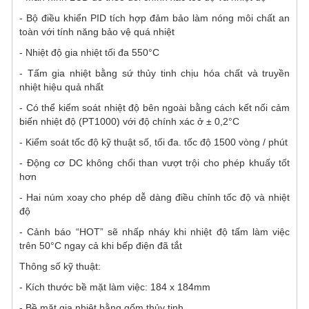
- Bộ điều khiển PID tích hợp đảm bảo làm nóng môi chất an
toàn với tính năng bảo vệ quá nhiệt
- Nhiệt độ gia nhiệt tối đa 550°C
- Tấm gia nhiệt bằng sứ thủy tinh chịu hóa chất và truyền
nhiệt hiệu quả nhất
- Có thể kiểm soát nhiệt độ bên ngoài bằng cách kết nối cảm
biến nhiệt độ (PT1000) với độ chính xác ở ± 0,2°C
- Kiểm soát tốc độ kỹ thuật số, tối đa. tốc độ 1500 vòng / phút
- Động cơ DC không chổi than vượt trội cho phép khuấy tốt
hơn
- Hai núm xoay cho phép dễ dàng điều chỉnh tốc độ và nhiệt
độ
- Cảnh báo “HOT” sẽ nhấp nháy khi nhiệt độ tấm làm việc
trên 50°C ngay cả khi bếp điện đã tắt
Thông số kỹ thuật:
- Kích thước bề mặt làm việc: 184 x 184mm
- Bề mặt gia nhiệt bằng gốm thủy tinh