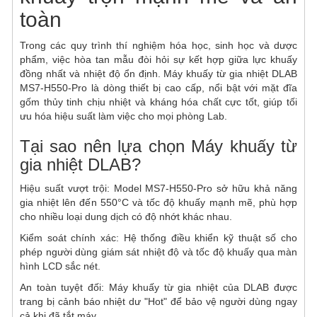
toàn
Trong các quy trình thí nghiệm hóa học, sinh học và dược
phẩm, việc hòa tan mẫu đòi hỏi sự kết hợp giữa lực khuấy
đồng nhất và nhiệt độ ổn định. Máy khuấy từ gia nhiệt DLAB
MS7-H550-Pro là dòng thiết bị cao cấp, nổi bật với mặt đĩa
gốm thủy tinh chịu nhiệt và kháng hóa chất cực tốt, giúp tối
ưu hóa hiệu suất làm việc cho mọi phòng Lab.
Tại sao nên lựa chọn Máy khuấy từ
gia nhiệt DLAB?
Hiệu suất vượt trội: Model MS7-H550-Pro sở hữu khả năng
gia nhiệt lên đến 550°C và tốc độ khuấy mạnh mẽ, phù hợp
cho nhiều loại dung dịch có độ nhớt khác nhau.
Kiểm soát chính xác: Hệ thống điều khiển kỹ thuật số cho
phép người dùng giám sát nhiệt độ và tốc độ khuấy qua màn
hình LCD sắc nét.
An toàn tuyệt đối: Máy khuấy từ gia nhiệt của DLAB được
trang bị cảnh báo nhiệt dư "Hot" để bảo vệ người dùng ngay
cả khi đã tắt máy.