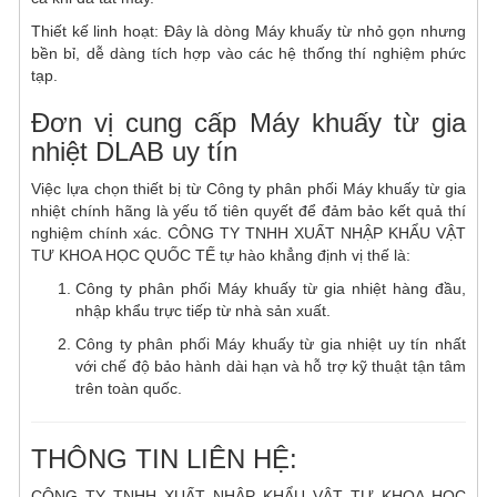
Thiết kế linh hoạt: Đây là dòng Máy khuấy từ nhỏ gọn nhưng
bền bỉ, dễ dàng tích hợp vào các hệ thống thí nghiệm phức
tạp.
Đơn vị cung cấp Máy khuấy từ gia
nhiệt DLAB uy tín
Việc lựa chọn thiết bị từ Công ty phân phối Máy khuấy từ gia
nhiệt chính hãng là yếu tố tiên quyết để đảm bảo kết quả thí
nghiệm chính xác. CÔNG TY TNHH XUẤT NHẬP KHẨU VẬT
TƯ KHOA HỌC QUỐC TẾ tự hào khẳng định vị thế là:
Công ty phân phối Máy khuấy từ gia nhiệt hàng đầu,
nhập khẩu trực tiếp từ nhà sản xuất.
Công ty phân phối Máy khuấy từ gia nhiệt uy tín nhất
với chế độ bảo hành dài hạn và hỗ trợ kỹ thuật tận tâm
trên toàn quốc.
THÔNG TIN LIÊN HỆ:
CÔNG TY TNHH XUẤT NHẬP KHẨU VẬT TƯ KHOA HỌC