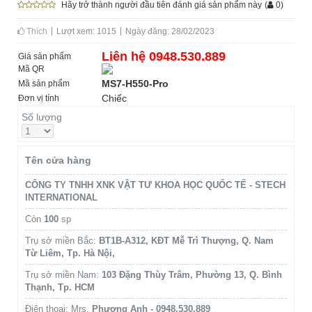
Hãy trở thành người đầu tiên đánh giá sản phẩm này
(
0
)
Thích
Lượt xem: 1015
Ngày đăng: 28/02/2023
Liên hệ 0948.530.889
Giá sản phẩm
Mã QR
MS7-H550-Pro
Mã sản phẩm
Chiếc
Đơn vị tính
Số lượng
Tên cửa hàng
CÔNG TY TNHH XNK VẬT TƯ KHOA HỌC QUỐC TẾ - STECH
INTERNATIONAL
Còn
100
sp
Trụ sở miền Bắc:
BT1B-A312, KĐT Mễ Trì Thượng, Q. Nam
Từ Liêm, Tp. Hà Nội,
Trụ sở miền Nam:
103 Đặng Thùy Trâm, Phường 13, Q. Bình
Thạnh, Tp. HCM
Điện thoại: Mrs.
Phương Anh - 0948.530.889