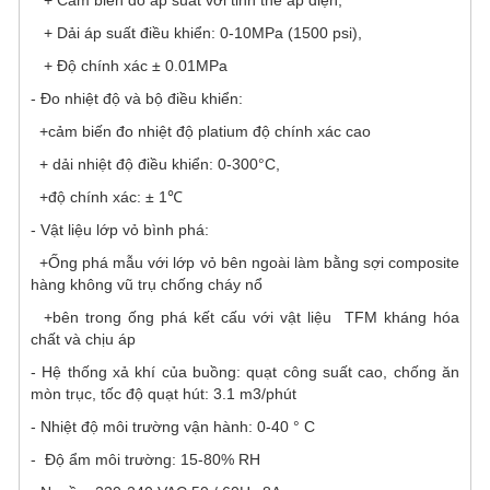
+ Cảm biến đo áp suất với tinh thể áp điện,
+ Dải áp suất điều khiển: 0-10MPa (1500 psi),
+ Độ chính xác ± 0.01MPa
- Đo nhiệt độ và bộ điều khiển:
+cảm biến đo nhiệt độ platium độ chính xác cao
+ dải nhiệt độ điều khiển: 0-300°C,
+độ chính xác: ± 1℃
- Vật liệu lớp vỏ bình phá:
+Ống phá mẫu với lớp vỏ bên ngoài làm bằng sợi composite
hàng không vũ trụ chống cháy nổ
+bên trong ống phá kết cấu với vật liệu TFM kháng hóa
chất và chịu áp
- Hệ thống xả khí của buồng: quạt công suất cao, chống ăn
mòn trục, tốc độ quạt hút: 3.1 m3/phút
- Nhiệt độ môi trường vận hành: 0-40 ° C
- Độ ẩm môi trường: 15-80% RH