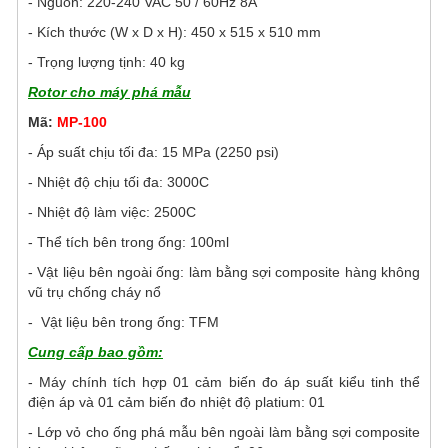
- Nguồn: 220-240 VAC 50 / 60Hz 8A
- Kích thước (W x D x H): 450 x 515 x 510 mm
- Trọng lượng tịnh: 40 kg
Rotor cho máy phá mẫu
Mã:
MP-100
- Áp suất chịu tối đa: 15 MPa (2250 psi)
- Nhiệt độ chịu tối đa: 3000C
- Nhiệt độ làm việc: 2500C
- Thể tích bên trong ống: 100ml
- Vật liệu bên ngoài ống: làm bằng sợi composite hàng không
vũ trụ chống cháy nổ
- Vật liệu bên trong ống: TFM
Cung cấp bao gồm:
- Máy chính tích hợp 01 cảm biến đo áp suất kiểu tinh thể
điện áp và 01 cảm biến đo nhiệt độ platium: 01
- Lớp vỏ cho ống phá mẫu bên ngoài làm bằng sợi composite