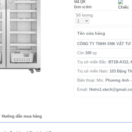
Mã QR
Chiếc
Đơn vị tính
Số lượng
Tên cửa hàng
CÔNG TY TNHH XNK VẬT TƯ
Còn
100
sp
Trụ sở miền Bắc:
BT1B-A312, 
Trụ sở miền Nam:
103 Đặng Th
Điện thoại: Mrs.
Phương Anh - 
Email:
Hotro1.stech@gmail.c
Hướng dẫn mua hàng