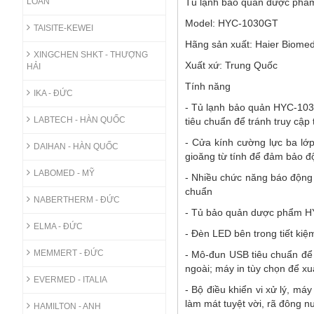
LOAN
Tủ lạnh bảo quản dược phẩm
Model: HYC-1030GT
TAISITE-KEWEI
Hãng sản xuất: Haier Biomed
XINGCHEN SHKT - THƯỢNG
Xuất xứ: Trung Quốc
HẢI
Tính năng
IKA - ĐỨC
- Tủ lạnh bảo quản HYC-1030
LABTECH - HÀN QUỐC
tiêu chuẩn để tránh truy cập 
- Cửa kính cường lực ba lớ
DAIHAN - HÀN QUỐC
gioăng từ tính để đảm bảo độ
LABOMED - MỸ
- Nhiều chức năng báo động 
chuẩn
NABERTHERM - ĐỨC
- Tủ bảo quản dược phẩm HYC
ELMA - ĐỨC
- Đèn LED bên trong tiết kiệ
MEMMERT - ĐỨC
- Mô-đun USB tiêu chuẩn để 
ngoài; máy in tùy chọn để xuấ
EVERMED - ITALIA
- Bộ điều khiển vi xử lý, m
làm mát tuyệt vời, rã đông n
HAMILTON - ANH