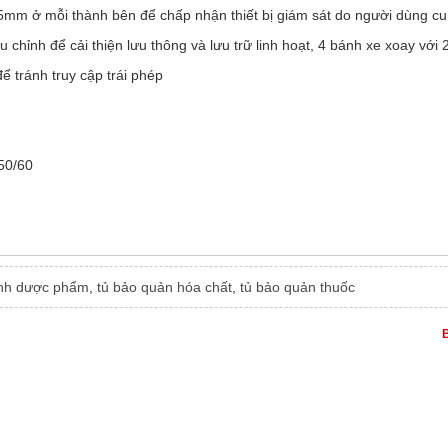
25mm ở mỗi thành bên để chấp nhận thiết bị giám sát do người dùng c
u chỉnh để cải thiện lưu thông và lưu trữ linh hoạt, 4 bánh xe xoay vớ
để tránh truy cập trái phép
50/60
ạnh dược phẩm
,
tủ bảo quản hóa chất
,
tủ bảo quản thuốc
B