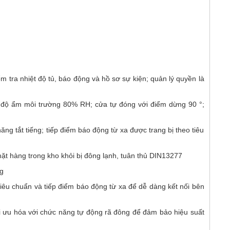
 tra nhiệt độ tủ, báo động và hồ sơ sự kiện; quản lý quyền là
, độ ẩm môi trường 80% RH; cửa tự đóng với điểm dừng 90 °;
g tắt tiếng; tiếp điểm báo động từ xa được trang bị theo tiêu
t hàng trong kho khỏi bị đông lạnh, tuân thủ DIN13277
ng
tiêu chuẩn và tiếp điểm báo động từ xa để dễ dàng kết nối bên
ối ưu hóa với chức năng tự động rã đông để đảm bảo hiệu suất