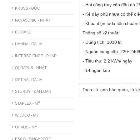
- Hai cổng truy cập đầu dò 
KRUSS - ĐỨC
- Kệ dây phủ nhựa có thể điề
PANASONIC - NHẬT
- Khóa điện từ là tiêu chuẩn 
BIOBASE
Thông số kỹ thuật:
- Dung tích: 1030 lít
HANNA - ITALIA
- Nguồn cung cấp: 220~240/
INTERSCIENCE - PHÁP
- Tiêu thụ: 2.2 kWh/ ngày
OLYMPUS - NHẬT
- 14 ngăn kéo
OPTIKA - ITALIA
Tags:
tủ lạnh bảo quản
,
tủ l
STURDY - ĐÀI LOAN
STAPLEX - MỸ
WILDCO - MỸ
OHAUS - MỸ
ESCO - SINGAPORE