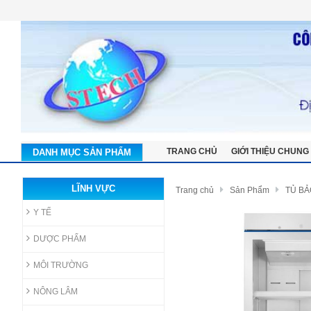
TRANG CHỦ
GIỚI THIỆU CHUNG
DANH MỤC SẢN PHẨM
LĨNH VỰC
Trang chủ
Sản Phẩm
TỦ BẢ
Y TẾ
DƯỢC PHẨM
MÔI TRƯỜNG
NÔNG LÂM