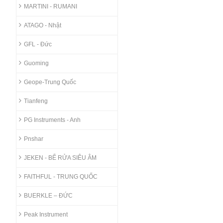
MARTINI - RUMANI
ATAGO - Nhật
GFL - Đức
Guoming
Geope-Trung Quốc
Tianfeng
PG Instruments - Anh
Pnshar
JEKEN - BỂ RỬA SIÊU ÂM
FAITHFUL - TRUNG QUỐC
BUERKLE – ĐỨC
Peak Instrument