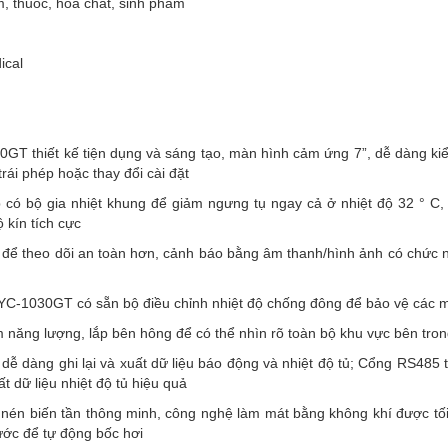
, thuốc, hóa chất, sinh phẩm
ical
GT thiết kế tiện dụng và sáng tạo, màn hình cảm ứng 7”, dễ dàng kiểm
trái phép hoặc thay đổi cài đặt
p có bộ gia nhiệt khung để giảm ngưng tụ ngay cả ở nhiệt độ 32 ° C
 kín tích cực
để theo dõi an toàn hơn, cảnh báo bằng âm thanh/hình ảnh có chức năn
-1030GT có sẵn bộ điều chỉnh nhiệt độ chống đông để bảo vệ các mặ
m năng lượng, lắp bên hông để có thể nhìn rõ toàn bộ khu vực bên tro
dễ dàng ghi lại và xuất dữ liệu báo động và nhiệt độ tủ; Cổng RS485 
t dữ liệu nhiệt độ tủ hiệu quả
áy nén biến tần thông minh, công nghệ làm mát bằng không khí được t
ước để tự động bốc hơi