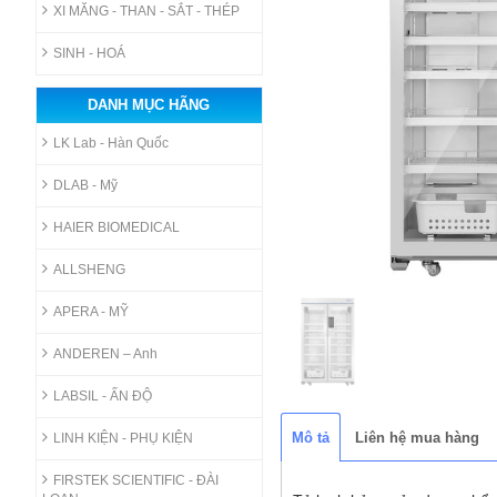
XI MĂNG - THAN - SẮT - THÉP
SINH - HOÁ
DANH MỤC HÃNG
LK Lab - Hàn Quốc
DLAB - Mỹ
HAIER BIOMEDICAL
ALLSHENG
APERA - MỸ
ANDEREN – Anh
LABSIL - ẤN ĐỘ
Mô tả
Liên hệ mua hàng
LINH KIỆN - PHỤ KIỆN
FIRSTEK SCIENTIFIC - ĐÀI