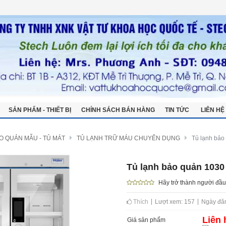
SẢN PHẨM - THIẾT BỊ
CHÍNH SÁCH BÁN HÀNG
TIN TỨC
LIÊN HỆ
UỶ QUYỀN HÃNG
BẢNG GIÁ THIẾT BỊ
O QUẢN MẪU - TỦ MÁT
TỦ LẠNH TRỮ MÁU CHUYÊN DỤNG
Tủ lạnh bảo
Tủ lạnh bảo quản 1030
Hãy trở thành người đầu
Thích
Lượt xem: 157
Ngày đăn
Liên 
Giá sản phẩm