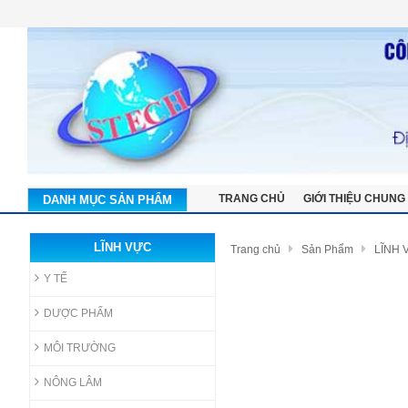
TRANG CHỦ
GIỚI THIỆU CHUNG
DANH MỤC SẢN PHẨM
LĨNH VỰC
Trang chủ
Sản Phẩm
LĨNH 
Y TẾ
DƯỢC PHẨM
MÔI TRƯỜNG
NÔNG LÂM