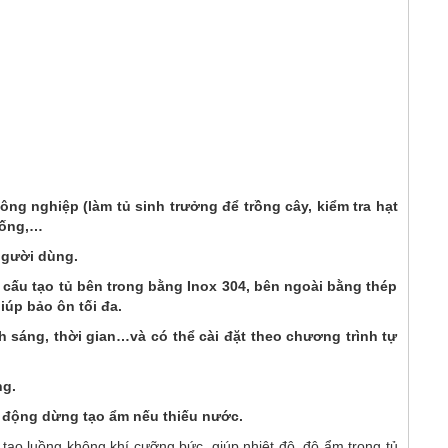
ng nghiệp (làm tủ sinh trưởng để trồng cây, kiểm tra hạt
uống,…
người dùng.
u cấu tạo tủ bên trong bằng Inox 304, bên ngoài bằng thép
iúp bảo ôn tối đa.
h sáng, thời gian…và có thể cài đặt theo chương trình tự
ng.
ự động dừng tạo ẩm nếu thiếu nước.
 tạo luồng không khí cưỡng bức, giúp nhiệt độ, độ ẩm trong tủ