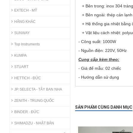
+ Bên trong: inox 304 trán
EXTECH - MỸ
+ Bên ngoài: thép cán lạnh 
HÃNG KHÁC
+ Hệ thống gia nhiệt bằng 
+ Vật liệu cách nhiệt: poly
SUNWAY
- Công suất: 1000W
Top Instruments
- Nguồn điện: 220V, 50Hz
KUMPA
Cung cấp kèm theo:
STUART
- Giá để mẫu: 02 chiếc
- Hướng dẫn sử dụng
HETTICH - ĐỨC
JP. SELECTA - TÂY BAN NHA
ZENITH - TRUNG QUỐC
SẢN PHẨM CÙNG DANH MỤC
BINDER - ĐỨC
SHIMADZU - NHẬT BẢN