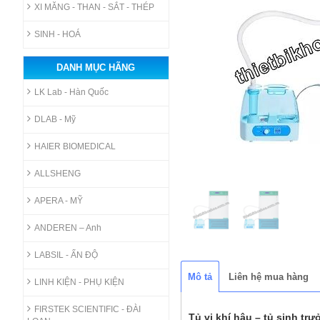
XI MĂNG - THAN - SẮT - THÉP
SINH - HOÁ
DANH MỤC HÃNG
LK Lab - Hàn Quốc
DLAB - Mỹ
HAIER BIOMEDICAL
ALLSHENG
APERA - MỸ
ANDEREN – Anh
LABSIL - ẤN ĐỘ
Mô tả
Liên hệ mua hàng
LINH KIỆN - PHỤ KIỆN
FIRSTEK SCIENTIFIC - ĐÀI
Tủ vi khí hậu – tủ sinh trư