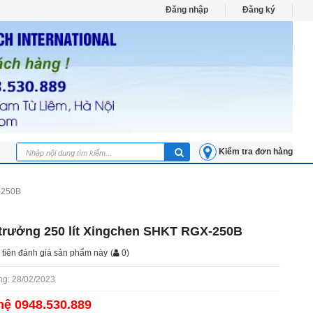
Đăng nhập
Đăng ký
Kiểm tra đơn hàng
X-250B
h trưởng 250 lít Xingchen SHKT RGX-250B
 tiên đánh giá sản phẩm này
(
0
)
g: 28/02/2023
hệ 0948.530.889