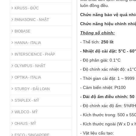
luôn đồng đều.
KRUSS - ĐỨC
Chức năng bảo vệ quá nhi
PANASONIC - NHẬT
Chức năng hiệu chỉnh nhiệ
BIOBASE
Thông số chính:
- Thể tích:
250 lít
HANNA - ITALIA
- Nhiệt độ cài đặt:
5°C - 60
INTERSCIENCE - PHÁP
- Độ phân giải: 0.1°C
OLYMPUS - NHẬT
- Độ chính xác nhiệt độ: ±1°
OPTIKA - ITALIA
- Thời gian cài đặt: 1 ~ 9999
- Cảm biến nhiệt: Pt100
STURDY - ĐÀI LOAN
- Dải độ ẩm điều chỉnh:
50
STAPLEX - MỸ
- Độ chính xác độ ẩm: 5%RH
WILDCO - MỸ
- Kích thước trong: 500 x 5
OHAUS - MỸ
- Kích thước ngoài (W x D x
- Vật liệu cấu tạo:
ESCO - SINGAPORE