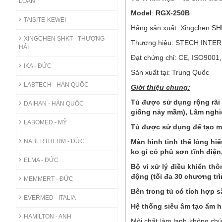
LOAN
Model
:
RGX-250B
TAISITE-KEWEI
Hãng sản xuất: Xingchen S
XINGCHEN SHKT - THƯỢNG
Thương hiệu: STECH INTE
HẢI
Đạt chứng chỉ: CE, ISO9001
IKA - ĐỨC
Sản xuất tại: Trung Quốc
LABTECH - HÀN QUỐC
Giới thiệu chung:
Tủ được sử dụng rộng rãi 
DAIHAN - HÀN QUỐC
giống nảy mầm), Lâm nghiệ
LABOMED - MỸ
Tủ được sử dụng để tạo mô
NABERTHERM - ĐỨC
Màn hình tinh thể lỏng hiể
ko gỉ có phủ sơn tĩnh điện
ELMA - ĐỨC
Bộ vi xử lý điều khiển th
động (tối đa 30 chương trì
MEMMERT - ĐỨC
Bên trong tủ có tích hợp 
EVERMED - ITALIA
Hệ thống siêu âm tạo ẩm h
HAMILTON - ANH
Môi chất làm lạnh không chứa