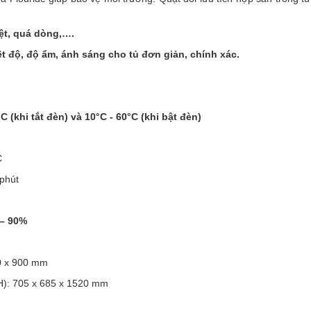
ệt, quá dòng,….
t độ, độ ẩm, ánh sáng cho tủ đơn giản, chính xác.
°C (khi tắt đèn) và 10°C - 60°C (khi bật đèn)
C
 phút
 – 90%
50 x 900 mm
 H): 705 x 685 x 1520 mm