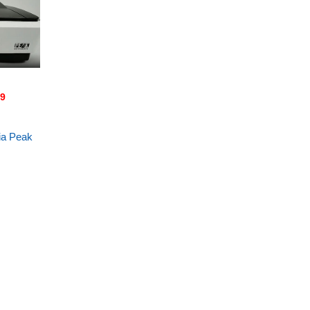
89
ia Peak