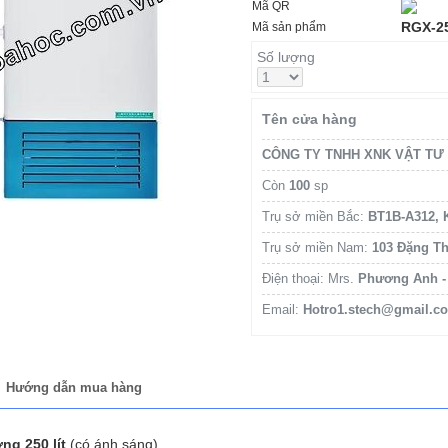
Mã QR
RGX-2
Mã sản phẩm
Số lượng
Tên cửa hàng
CÔNG TY TNHH XNK VẬT TƯ
Còn
100
sp
Trụ sở miền Bắc:
BT1B-A312, 
Trụ sở miền Nam:
103 Đặng Th
Điện thoại: Mrs.
Phương Anh - 
Email:
Hotro1.stech@gmail.c
Hướng dẫn mua hàng
ởng 250 lít
(có ánh sáng)