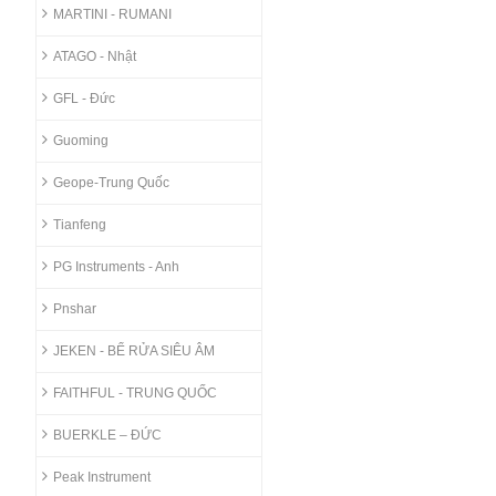
MARTINI - RUMANI
ATAGO - Nhật
GFL - Đức
Guoming
Geope-Trung Quốc
Tianfeng
PG Instruments - Anh
Pnshar
JEKEN - BỂ RỬA SIÊU ÂM
FAITHFUL - TRUNG QUỐC
BUERKLE – ĐỨC
Peak Instrument