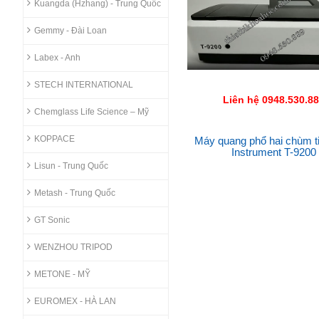
Kuangda (Hzhang) - Trung Quốc
Gemmy - Đài Loan
Labex - Anh
STECH INTERNATIONAL
Liên hệ 0948.530.8
Chemglass Life Science – Mỹ
KOPPACE
Máy quang phổ hai chùm t
Instrument T-9200
Lisun - Trung Quốc
Metash - Trung Quốc
GT Sonic
WENZHOU TRIPOD
METONE - MỸ
EUROMEX - HÀ LAN