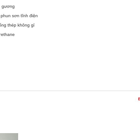
g gương
phun sơn tĩnh điện
ống thép không gỉ
urethane
B