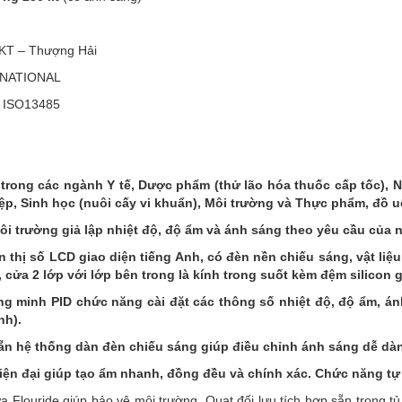
HKT – Thượng Hải
RNATIONAL
, ISO13485
trong các ngành Y tế, Dược phẩm (thử lão hóa thuốc cấp tốc), Nô
p, Sinh học (nuôi cấy vi khuẩn), Môi trường và Thực phẩm, đồ 
i trường giả lập nhiệt độ, độ ẩm và ánh sáng theo yêu cầu của 
n thị số LCD giao diện tiếng Anh, có đèn nền chiếu sáng, vật liệ
, cửa 2 lớp với lớp bên trong là kính trong suốt kèm đệm silicon g
ông minh PID chức năng cài đặt các thông số nhiệt độ, độ ẩm, án
nh).
sẵn hệ thống dàn đèn chiếu sáng giúp điều chỉnh ánh sáng dễ dà
iện đại giúp tạo ẩm nhanh, đồng đều và chính xác. Chức năng t
 Flouride giúp bảo vệ môi trường. Quạt đối lưu tích hợp sẵn trong tủ