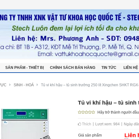
SẢN PHẨM - THIẾT BỊ
CHÍNH SÁCH BÁN HÀNG
TIN TỨC
LIÊN HỆ
UỶ QUYỀN HÃNG
BẢNG GIÁ THIẾT BỊ
VỰC
SINH - HOÁ
Tủ vi khí hậu – tủ sinh trưởng 250 lít Xingchen SHKT RG
Tủ vi khí hậu – tủ sin
Hãy trở thành người đầu
Thích
Lượt xem: 984
Ngày đăn
Liên 
Giá sản phẩm