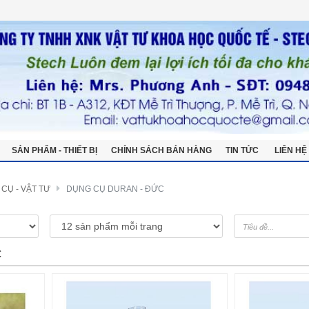
SẢN PHẨM - THIẾT BỊ
CHÍNH SÁCH BÁN HÀNG
TIN TỨC
LIÊN HỆ
UỶ QUYỀN HÃNG
BẢNG GIÁ THIẾT BỊ
CỤ - VẬT TƯ
DỤNG CỤ DURAN - ĐỨC
C