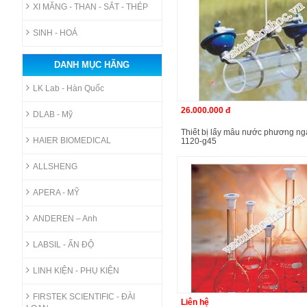
XI MĂNG - THAN - SẮT - THÉP
SINH - HOÁ
DANH MỤC HÃNG
LK Lab - Hàn Quốc
26.000.000 đ
DLAB - Mỹ
thiết bị lấy mẫu nước phương ngang wildco
HAIER BIOMEDICAL
1120-g45
ALLSHENG
APERA - MỸ
ANDEREN – Anh
LABSIL - ẤN ĐỘ
LINH KIỆN - PHỤ KIỆN
FIRSTEK SCIENTIFIC - ĐÀI
Liên hệ