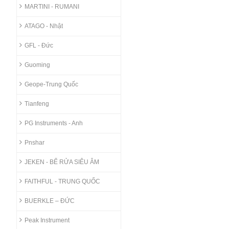
MARTINI - RUMANI
ATAGO - Nhật
GFL - Đức
Guoming
Geope-Trung Quốc
Tianfeng
PG Instruments - Anh
Pnshar
JEKEN - BỂ RỬA SIÊU ÂM
FAITHFUL - TRUNG QUỐC
BUERKLE – ĐỨC
Peak Instrument