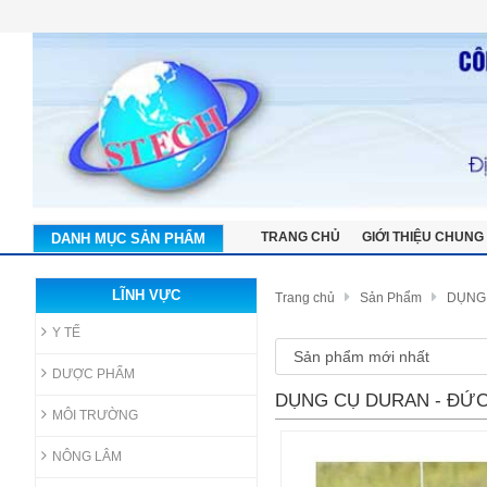
TRANG CHỦ
GIỚI THIỆU CHUNG
DANH MỤC SẢN PHẨM
LĨNH VỰC
Trang chủ
Sản Phẩm
DỤNG 
Y TẾ
DƯỢC PHẨM
DỤNG CỤ DURAN - ĐỨ
MÔI TRƯỜNG
NÔNG LÂM