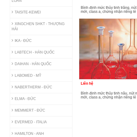
LOAN
bình định mức thủy tinh trắng, nút nhựa pe
mới, class a, chứng nhận riêng lẻ
TAISITE-KEWEI
XINGCHEN SHKT - THƯỢNG
HẢI
IKA - ĐỨC
LABTECH - HÀN QUỐC
DAIHAN - HÀN QUỐC
LABOMED - MỸ
Liên hệ
NABERTHERM - ĐỨC
bình định mức thủy tinh nâu, nút nhựa pe
mới, class a, chứng nhận riêng lẻ
ELMA - ĐỨC
MEMMERT - ĐỨC
EVERMED - ITALIA
HAMILTON - ANH