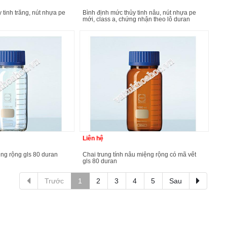
bình định mức thủy tinh nâu, nút nhựa pe
mới, class a, chứng nhận theo lô duran
Liên hệ
iệng rộng gls 80 duran
chai trung tính nâu miệng rộng có mã vết
gls 80 duran
Trước
1
2
3
4
5
Sau