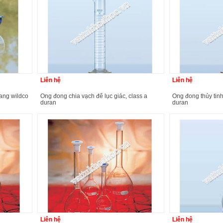
Liên hệ
Liên hệ
ống đong chia vạch đế lục giác, class a
ống đong thủy tinh có nút nhựa,class a
duran
duran
Liên hệ
Liên hệ